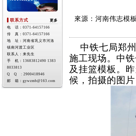
來源：河南伟志模
联系方式
更多
电 话：0371-64157166
传 真：0371-64157166
地 址：河南省巩义市河洛
中铁七局郑州
镇南河渡工业区
联系人：来先生
施工现场。中铁
手 机：13683812490 1383
及挂篮模板。昨
8033813
Q Q : 2900418946
候，拍摄的图片
邮 箱：gywzmb@163.com