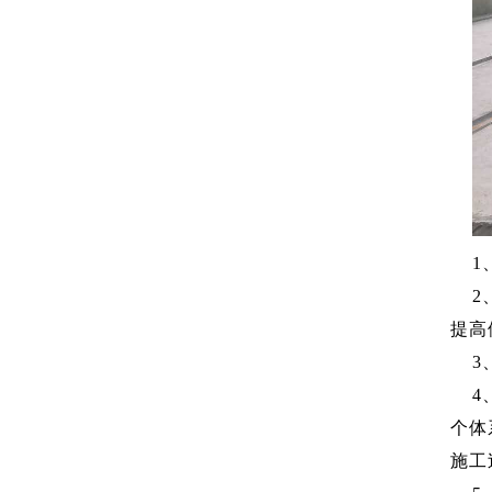
1、
2、
提高
3、
4、
个体
施工