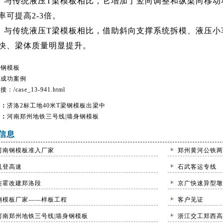
与传统液压T梁模板相比，它增加了竖向调整和纵梁向移动
率可提高2-3倍。
与传统液压T梁模板相比，借助斜向支撑系统拆模、液压小
快、梁体质量明显提升。
：
钢模板
：
成功案例
链接：
/case_13-941.html
篇：
济洛2标工地40米T梁钢模板出梁中
篇：
河南郑州地铁三号线|墙身钢模板
信息
河南钢模板准入厂家
郑州黄河公铁两
巩登高速
石武客运专线
连霍改建郑洛段
京广快速异型墩
钢模板厂家——样板工程
客户见证
河南郑州地铁三号线|墙身钢模板
浙江交工郑西高