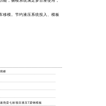
功能，侧模系统满足多台座使用，
车移模。节约液压系统投入、模板
用桥
速尧栾七标项目液压T梁钢模板