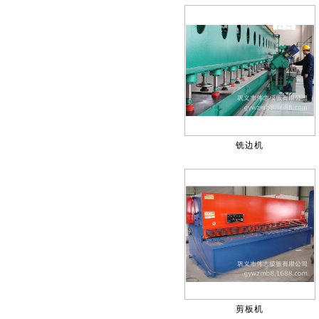
铣边机
剪板机