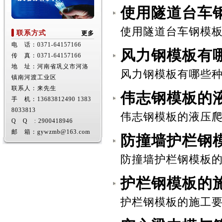
使用隧道台车
使用隧道台车钢模板时
联系方式
更多
电 话：0371-64157166
风力钢模板有
传 真：0371-64157166
地 址：河南省巩义市河洛
风力钢模板有哪些种类
镇南河渡工业区
联系人：来先生
伟志钢模板的
手 机：13683812490 1383
8033813
伟志钢模板的液压爬模
Q Q : 2900418946
邮 箱：gywzmb@163.com
防撞墙护栏钢
防撞墙护栏钢模板的特
护栏钢模板的
护栏钢模板的施工要点