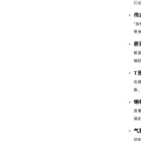
们
伟
“
带
桥
桥
钢
T
在
板
钢
质
展
气
切