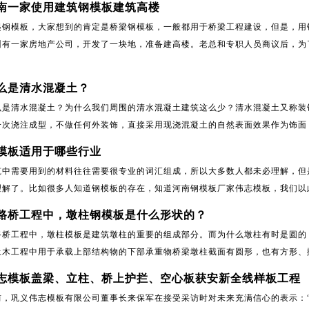
南一家使用建筑钢模板建筑高楼
起钢模板，大家想到的肯定是桥梁钢模板，一般都用于桥梁工程建设，但是，用
州有一家房地产公司，开发了一块地，准备建高楼。老总和专职人员商议后，为了
什么是清水混凝土？
么是清水混凝土？为什么我们周围的清水混凝土建筑这么少？清水混凝土又称装
一次浇注成型，不做任何外装饰，直接采用现浇混凝土的自然表面效果作为饰面，
模板适用于哪些行业
筑中需要用到的材料往往需要很专业的词汇组成，所以大多数人都未必理解，但
理解了。比如很多人知道钢模板的存在，知道河南钢模板厂家伟志模板，我们以此
路桥工程中，墩柱钢模板是什么形状的？
路桥工程中，墩柱模板是建筑墩柱的重要的组成部分。而为什么墩柱有时是圆的
土木工程中用于承载上部结构物的下部承重物桥梁墩柱截面有圆形，也有方形、抛
志模板盖梁、立柱、桥上护拦、空心板获安新全线样板工程
前，巩义伟志模板有限公司董事长来保军在接受采访时对未来充满信心的表示：