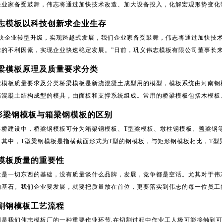
企业家备受鼓舞，伟志将通过加快技术改造、加大设备投入，化解宏观形势变化带
志模板以科技创新求企业生存
加快企业转型升级，实现跨越式发展，我们企业家备受鼓舞，伟志将通过加快技
来的不利因素，实现企业快速稳定发展。”日前，巩义伟志模板有限公司董事长来保
梁模板原理及质量要求分类
梁模板质量要求及分类桥梁模板是新浇混凝土成型用的模型，模板系统由河南钢
筋混凝土结构成型的模具，由面板和支撑系统组成。常用的桥梁模板包括木模板、
形梁钢模板与箱梁钢模板的区别
路桥建设中，桥梁钢模板可分为箱梁钢模板、T型梁模板、墩柱钢模板、盖梁钢
。其中，T型梁钢模板是指横截面形式为T型的钢模板，与矩形钢模板相比，T型梁
模板质量的重要性
量是一切东西的基础，没有质量谈什么品牌，发展，竞争都是空话。尤其对于伟
的基石。我们企业要发展，就要把质量放在首位，更要落实到伟志的每一位员工的
割钢模板工艺流程
割是我们伟志模板厂的一种重要作业环节,在切割过程中作业工人极可能接触到可