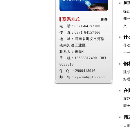
河
提
郑
联系方式
更多
文
电 话：0371-64157166
传 真：0371-64157166
​
地 址：河南省巩义市河洛
镇南河渡工业区
什
联系人：来先生
于
手 机：13683812490 1383
钢
8033813
Q Q : 2900418946
建
邮 箱：gywzmb@163.com
好
在
在
即
伟
日