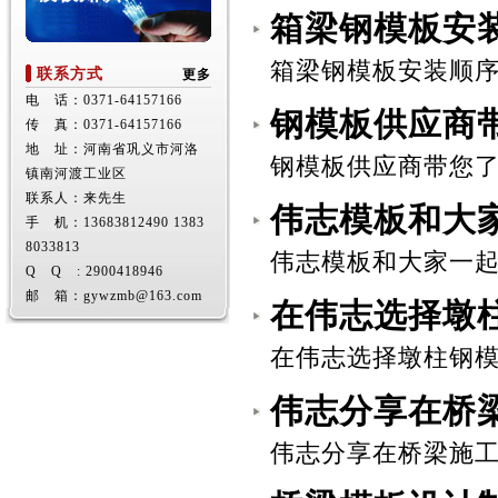
箱梁钢模板安
箱梁钢模板安装顺序和
联系方式
更多
电 话：0371-64157166
钢模板供应商
传 真：0371-64157166
地 址：河南省巩义市河洛
钢模板供应商带您了
镇南河渡工业区
联系人：来先生
伟志模板和大家
手 机：13683812490 1383
8033813
伟志模板和大家一起了
Q Q : 2900418946
邮 箱：gywzmb@163.com
在伟志选择墩
在伟志选择墩柱钢模板
伟志分享在桥
伟志分享在桥梁施工