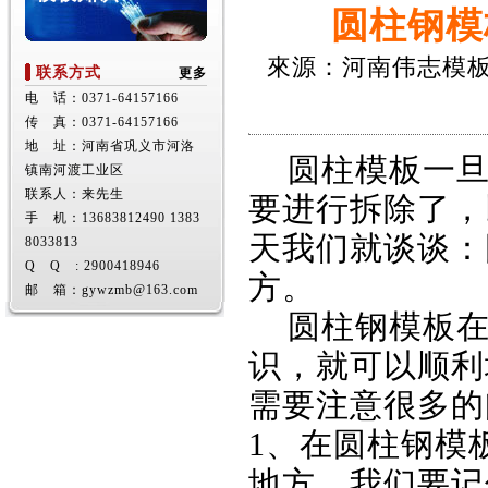
圆柱钢模
來源：河南伟志模
联系方式
更多
电 话：0371-64157166
传 真：0371-64157166
地 址：河南省巩义市河洛
圆柱模板一旦
镇南河渡工业区
联系人：来先生
要进行拆除了，
手 机：13683812490 1383
天我们就谈谈：
8033813
Q Q : 2900418946
方。
邮 箱：gywzmb@163.com
圆柱
钢模板
识，就可以顺利
需要注意很多的
1、在圆柱钢模
地方。我们要记